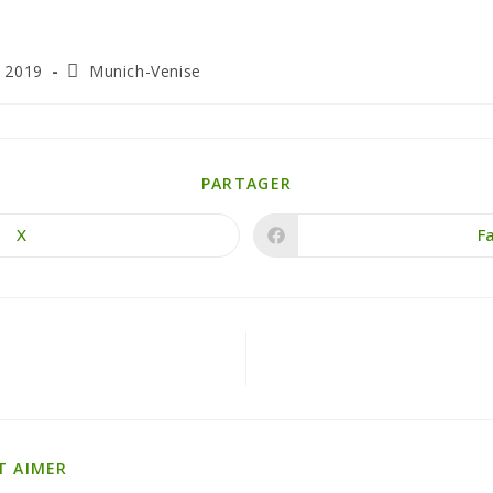
r 2019
Munich-Venise
PARTAGER
X
F
T AIMER