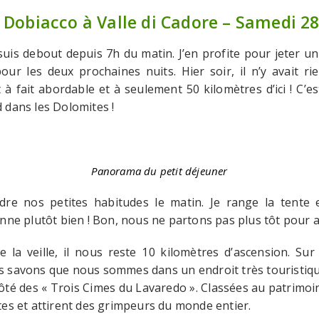
 Dobiacco à Valle di Cadore – Samedi 28 
 suis debout depuis 7h du matin. J’en profite pour jeter u
r les deux prochaines nuits. Hier soir, il n’y avait r
à fait abordable et à seulement 50 kilomètres d’ici ! C’es
 dans les Dolomites !
Panorama du petit déjeuner
 nos petites habitudes le matin. Je range la tente et
nne plutôt bien ! Bon, nous ne partons pas plus tôt pour a
 la veille, il nous reste 10 kilomètres d’ascension. Su
 savons que nous sommes dans un endroit très touristique
ôté des « Trois Cimes du Lavaredo ». Classées au patrimoin
es et attirent des grimpeurs du monde entier.