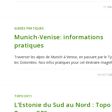
SUR
COMMENTAIRES FERMÉS
11 MA
TOUR
DU
LOT:
INFORMATIONS
PRATIQUES
GUIDES PRATIQUES
Munich-Venise: informations
pratiques
Traverser les alpes de Munich à Venise, en passant par le Ty
les Dolomites. Nos infos pratiques pour cet itinéraire magnif
13 COMMENTAIRES
10 OCTOB
TOPO EV11
L’Estonie du Sud au Nord : Topo