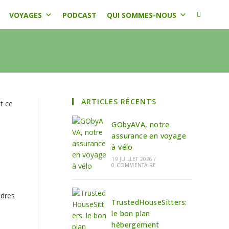
Toggle
VOYAGES
PODCAST
QUI SOMMES-NOUS
website
search
ARTICLES RÉCENTS
t ce
GObyAVA, notre
assurance en voyage
à vélo
19 JUILLET 2026
/
0 COMMENTAIRE
ndres
TrustedHouseSitters:
le bon plan
hébergement