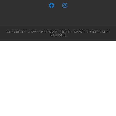
COPYRIGHT 2026 - OCEANWP THEME - MODIFIED BY CLAIRE
& OLIVIER