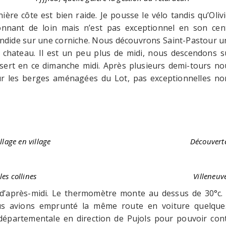
ière côte est bien raide. Je pousse le vélo tandis qu’Olivi
ionnant de loin mais n’est pas exceptionnel en son ce
ide sur une corniche. Nous découvrons Saint-Pastour un t
 chateau. Il est un peu plus de midi, nous descendons s
désert en ce dimanche midi. Après plusieurs demi-tours no
ur les berges aménagées du Lot, pas exceptionnelles n
llage en village
Découverte
les collines
Villeneuv
t d’après-midi. Le thermomètre monte au dessus de 30°c.
us avions emprunté la même route en voiture quelque
épartementale en direction de Pujols pour pouvoir cont