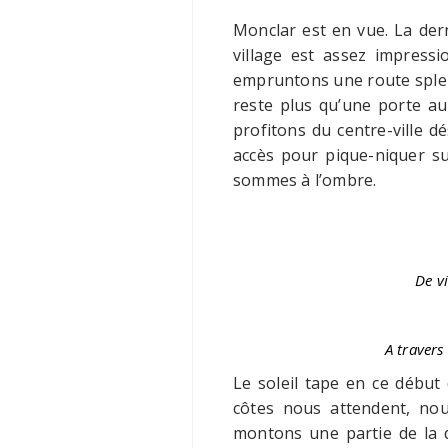
Monclar est en vue. La dern
village est assez impress
empruntons une route splend
reste plus qu’une porte au
profitons du centre-ville 
accès pour pique-niquer s
sommes à l’ombre.
De vi
A travers 
Le soleil tape en ce débu
côtes nous attendent, no
montons une partie de la d