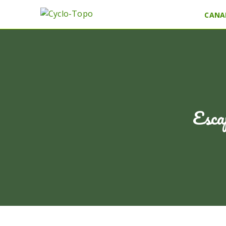
CANA
Esca